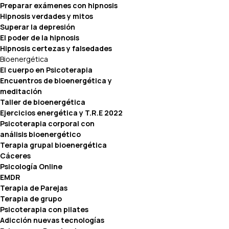
Preparar exámenes con hipnosis
Hipnosis verdades y mitos
Superar la depresión
El poder de la hipnosis
Hipnosis certezas y falsedades
Bioenergética
El cuerpo en Psicoterapia
Encuentros de bioenergética y
meditación
Taller de bioenergética
Ejercicios energética y T.R.E 2022
Psicoterapia corporal con
análisis bioenergético
Terapia grupal bioenergética
Cáceres
Psicología Online
EMDR
Terapia de Parejas
Terapia de grupo
Psicoterapia con pilates
Adicción nuevas tecnologías