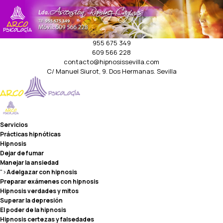
955 675 349
609 566 228
contacto@hipnosissevilla.com
C/ Manuel Siurot, 9. Dos Hermanas. Sevilla
Servicios
Prácticas hipnóticas
Hipnosis
Dejar de fumar
Manejar la ansiedad
">
Adelgazar con hipnosis
Preparar exámenes con hipnosis
Hipnosis verdades y mitos
Superar la depresión
El poder de la hipnosis
Hipnosis certezas y falsedades