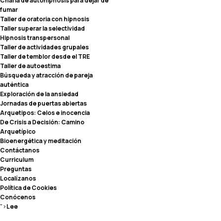
Charla de autohipnosis para dejar de
fumar
Taller de oratoria con hipnosis
Taller superar la selectividad
Hipnosis transpersonal
Taller de actividades grupales
Taller de temblor desde el TRE
Taller de autoestima
Búsqueda y atracción de pareja
auténtica
Exploración de la ansiedad
Jornadas de puertas abiertas
Arquetipos: Celos e inocencia
De Crisis a Decisión: Camino
Arquetípico
Bioenergética y meditación
Contáctanos
Curriculum
Preguntas
Localízanos
Política de Cookies
Conócenos
">
Lee