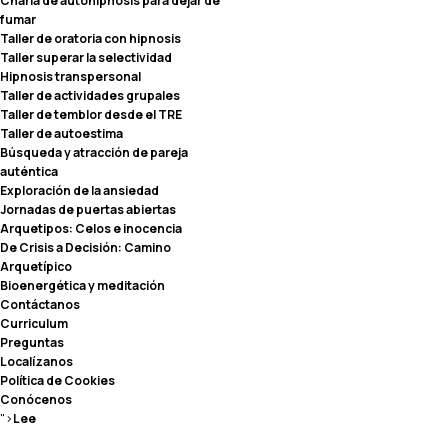
Charla de autohipnosis para dejar de
fumar
Taller de oratoria con hipnosis
Taller superar la selectividad
Hipnosis transpersonal
Taller de actividades grupales
Taller de temblor desde el TRE
Taller de autoestima
Búsqueda y atracción de pareja
auténtica
Exploración de la ansiedad
Jornadas de puertas abiertas
Arquetipos: Celos e inocencia
De Crisis a Decisión: Camino
Arquetípico
Bioenergética y meditación
Contáctanos
Curriculum
Preguntas
Localízanos
Política de Cookies
Conócenos
">
Lee